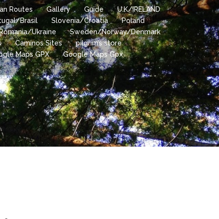
lian Routes
Gallery
Guide
U.K/IRELAND
tugal/Brasil
Slovenia/Croatia
Poland
Romania/Ukraine
Sweden/Norway/Denmark
s
Caminos Sites
pilgrim’s store
ogle Maps GPX
Google Maps Gpx