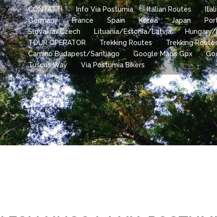
CONTATTI
Info Via Postumia
Italian Routes
Ita
Germany
France
Spain
Korea
Japan
Por
Slovakia/Czech
Lituania/Estonia/Latvia
Hungary/
TOUR OPERATOR
Trekking Routes
Trekking Route
Camino Budapest/Santiago
Google Maps Gpx
Go
Tuscus Way
Via Postumia Bikers